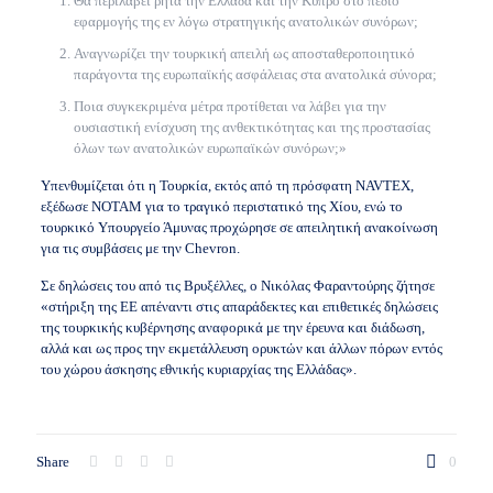
Θα περιλάβει ρητά την Ελλάδα και την Κύπρο στο πεδίο
εφαρμογής της εν λόγω στρατηγικής ανατολικών συνόρων;
Αναγνωρίζει την τουρκική απειλή ως αποσταθεροποιητικό
παράγοντα της ευρωπαϊκής ασφάλειας στα ανατολικά σύνορα;
Ποια συγκεκριμένα μέτρα προτίθεται να λάβει για την
ουσιαστική ενίσχυση της ανθεκτικότητας και της προστασίας
όλων των ανατολικών ευρωπαϊκών συνόρων;»
Υπενθυμίζεται ότι η Τουρκία, εκτός από τη πρόσφατη NAVTEX,
εξέδωσε ΝΟΤΑΜ για το τραγικό περιστατικό της Χίου, ενώ το
τουρκικό Υπουργείο Άμυνας προχώρησε σε απειλητική ανακοίνωση
για τις συμβάσεις με την Chevron.
Σε δηλώσεις του από τις Βρυξέλλες, ο Νικόλας Φαραντούρης ζήτησε
«στήριξη της ΕΕ απέναντι στις απαράδεκτες και επιθετικές δηλώσεις
της τουρκικής κυβέρνησης αναφορικά με την έρευνα και διάδωση,
αλλά και ως προς την εκμετάλλευση ορυκτών και άλλων πόρων εντός
του χώρου άσκησης εθνικής κυριαρχίας της Ελλάδας».
Share
0