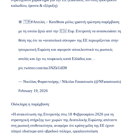
καλωδίου, έρευνα & εξόρυξη).
🚨 🇹🇷
#Απειλές
– Κατέθεσα μόλις γραπτή ερώτηση-παρέμβαση
με τη οποία ζητώ από την 🇪🇺 Ευρ. Επιτροπή να ανασκευάσει τη
θέση της ότι τα «ανατολικά σύνορα» της ΕΕ περιορίζονται στην
ηπειρωτική Ευρώπη και αφορούν αποκλειστικά τις ρωσικές
απελές και όχι τις τουρκικές κατά Ελλάδος και…
pic.twitter.com/mo3NZkUdD9
— Νικόλας Φαραντούρης / Nikolas Farantouris (@NFarantouris)
February 19, 2026
Oλόκληρη η παρέμβαση:
«Η ανακοίνωση της Επιτροπής στις 18 Φεβρουαρίου 2026 για τη
στρατηγική στήριξης των χωρών της Ανατολικής Ευρώπης απέναντι
στη ρωσική επιθετικότητα, αναφέρει ότι κράτη-μέλη της ΕΕ έχουν
πληγεί ιδιαίτερα από υβριδικό πόλεμο, εργαλειοποίηση