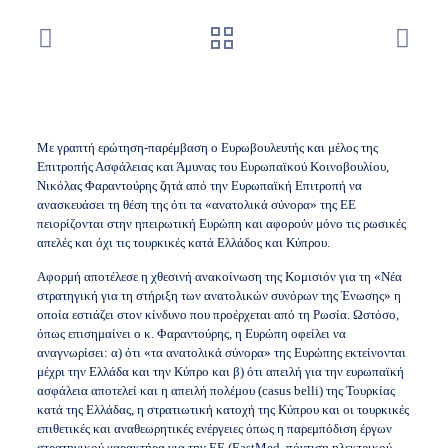
Με γραπτή ερώτηση-παρέμβαση ο Ευρωβουλευτής και μέλος της
Επιτροπής Ασφάλειας και Άμυνας του Ευρωπαϊκού Κοινοβουλίου,
Νικόλας Φαραντούρης ζητά από την Ευρωπαϊκή Επιτροπή να
ανασκευάσει τη θέση της ότι τα «ανατολικά σύνορα» της ΕΕ
πειορίζονται στην ηπειρωτική Ευρώπη και αφορούν μόνο τις ρωσικές
απελές και όχι τις τουρκικές κατά Ελλάδος και Κύπρου.
Αφορμή αποτέλεσε η χθεσινή ανακοίνωση της Κομισιόν για τη «Νέα
στρατηγική για τη στήριξη των ανατολικών συνόρων της Ένωσης» η
οποία εστιάζει στον κίνδυνο που προέρχεται από τη Ρωσία. Ωστόσο,
όπως επισημαίνει ο κ. Φαραντούρης, η Ευρώπη οφείλει να
αναγνωρίσει: α) ότι «τα ανατολικά σύνορα» της Ευρώπης εκτείνονται
μέχρι την Ελλάδα και την Κύπρο και β) ότι απειλή για την ευρωπαϊκή
ασφάλεια αποτελεί και η απειλή πολέμου (casus belli) της Τουρκίας
κατά της Ελλάδας, η στρατιωτική κατοχή της Κύπρου και οι τουρκικές
επιθετικές και αναθεωρητικές ενέργειες όπως η παρεμπόδιση έργων
στρατηγικού χαρακτήρα για την ΕΕ (EastMed, πόντιση ηλεκτρικού