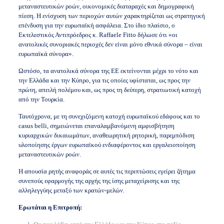
μεταναστευτικών ροών, οικονομικές διαταραχές και δημογραφική
πίεση. Η ενίσχυση των περιοχών αυτών χαρακτηρίζεται ως στρατηγική
επένδυση για την ευρωπαϊκή ασφάλεια. Στο ίδιο πλαίσιο, ο
Εκτελεστικός Αντιπρόεδρος κ. Raffaele Fitto δήλωσε ότι «οι
ανατολικές συνοριακές περιοχές δεν είναι μόνο εθνικά σύνορα – είναι
ευρωπαϊκά σύνορα».
Ωστόσο, τα ανατολικά σύνορα της ΕΕ εκτείνονται μέχρι το νότο και
την Ελλάδα και την Κύπρο, για τις οποίες υφίσταται, ως προς την
πρώτη, απειλή πολέμου και, ως προς τη δεύτερη, στρατιωτική κατοχή
από την Τουρκία.
Ταυτόχρονα, με τη συνεχιζόμενη κατοχή ευρωπαϊκού εδάφους και το
casus belli, σημειώνεται επαναλαμβανόμενη αμφισβήτηση
κυριαρχικών δικαιωμάτων, αναθεωρητική ρητορική, παρεμπόδιση
υλοποίησης έργων ευρωπαϊκού ενδιαφέροντος και εργαλειοποίηση
μεταναστευτικών ροών.
Η απουσία ρητής αναφοράς σε αυτές τις περιπτώσεις εγείρει ζήτημα
συνεπούς εφαρμογής της αρχής της ίσης μεταχείρισης και της
αλληλεγγύης μεταξύ των κρατών-μελών.
Ερωτάται η Επιτροπή: