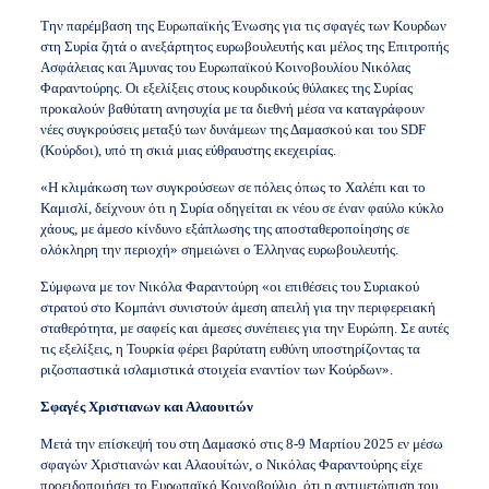
Την παρέμβαση της Ευρωπαϊκής Ένωσης για τις σφαγές των Κουρδων
στη Συρία ζητά ο ανεξάρτητος ευρωβουλευτής και μέλος της Επιτροπής
Ασφάλειας και Άμυνας του Ευρωπαϊκού Κοινοβουλίου Νικόλας
Φαραντούρης. Οι εξελίξεις στους κουρδικούς θύλακες της Συρίας
προκαλούν βαθύτατη ανησυχία με τα διεθνή μέσα να καταγράφουν
νέες συγκρούσεις μεταξύ των δυνάμεων της Δαμασκού και του SDF
(Κούρδοι), υπό τη σκιά μιας εύθραυστης εκεχειρίας.
«Η κλιμάκωση των συγκρούσεων σε πόλεις όπως το Χαλέπι και το
Καμισλί, δείχνουν ότι η Συρία οδηγείται εκ νέου σε έναν φαύλο κύκλο
χάους, με άμεσο κίνδυνο εξάπλωσης της αποσταθεροποίησης σε
ολόκληρη την περιοχή» σημειώνει ο Έλληνας ευρωβουλευτής.
Σύμφωνα με τον Νικόλα Φαραντούρη «οι επιθέσεις του Συριακού
στρατού στο Κομπάνι συνιστούν άμεση απειλή για την περιφερειακή
σταθερότητα, με σαφείς και άμεσες συνέπειες για την Ευρώπη. Σε αυτές
τις εξελίξεις, η Τουρκία φέρει βαρύτατη ευθύνη υποστηρίζοντας τα
ριζοσπαστικά ισλαμιστικά στοιχεία εναντίον των Κούρδων».
Σφαγές Χριστιανων και Αλαουιτών
Μετά την επίσκεψή του στη Δαμασκό στις 8-9 Μαρτίου 2025 εν μέσω
σφαγών Χριστιανών και Αλαουίτών, ο Νικόλας Φαραντούρης είχε
προειδοποιήσει το Ευρωπαϊκό Κοινοβούλιο, ότι η αντιμετώπιση του