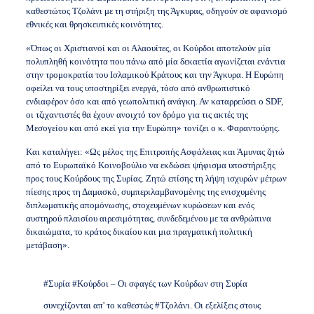
καθεστώτος Τζολάνι με τη στήριξη της Άγκυρας, οδηγούν σε αφανισμό
εθνικές και θρησκευτικές κοινότητες.
«Όπως οι Χριστιανοί και οι Αλαουίτες, οι Κούρδοι αποτελούν μία
πολυπληθή κοινότητα που πάνω από μία δεκαετία αγωνίζεται ενάντια
στην τρομοκρατία του Ισλαμικού Κράτους και την Άγκυρα. Η Ευρώπη
οφείλει να τους υποστηρίξει ενεργά, τόσο από ανθρωπιστικό
ενδιαφέρον όσο και από γεωπολιτική ανάγκη. Αν καταρρεύσει ο SDF,
οι τζιχαντιστές θα έχουν ανοιχτό τον δρόμο για τις ακτές της
Μεσογείου και από εκεί για την Ευρώπη» τονίζει ο κ. Φαραντούρης.
Και καταλήγει: «Ως μέλος της Επιτροπής Ασφάλειας και Άμυνας ζητώ
από το Ευρωπαϊκό Κοινοβούλιο να εκδώσει ψήφισμα υποστήριξης
προς τους Κούρδους της Συρίας. Ζητώ επίσης τη λήψη ισχυρών μέτρων
πίεσης προς τη Δαμασκό, συμπεριλαμβανομένης της ενισχυμένης
διπλωματικής απομόνωσης, στοχευμένων κυρώσεων και ενός
αυστηρού πλαισίου αιρεσιμότητας, συνδεδεμένου με τα ανθρώπινα
δικαιώματα, το κράτος δικαίου και μια πραγματική πολιτική
μετάβαση».
#Συρία
#Κούρδοι
– Οι σφαγές των Κούρδων στη Συρία
συνεχίζονται απ' το καθεστώς
#Τζολάνι
. Οι εξελίξεις στους