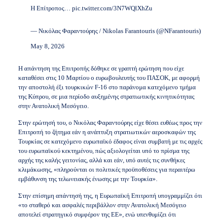
Η Επίτροπος…
pic.twitter.com/3N7WQlXhZu
— Νικόλας Φαραντούρης / Nikolas Farantouris (@NFarantouris)
May 8, 2026
Η απάντηση της Επιτροπής δόθηκε σε γραπτή ερώτηση που είχε
καταθέσει στις 10 Μαρτίου ο ευρωβουλευτής του ΠΑΣΟΚ, με αφορμή
την αποστολή έξι τουρκικών F-16 στο παράνομα κατεχόμενο τμήμα
της Κύπρου, σε μια περίοδο αυξημένης στρατιωτικής κινητικότητας
στην Ανατολική Μεσόγειο.
Στην ερώτησή του, ο Νικόλας Φαραντούρης είχε θέσει ευθέως προς την
Επιτροπή το ζήτημα εάν η ανάπτυξη στρατιωτικών αεροσκαφών της
Τουρκίας σε κατεχόμενο ευρωπαϊκό έδαφος είναι συμβατή με τις αρχές
του ευρωπαϊκού κεκτημένου, πώς αξιολογείται υπό το πρίσμα της
αρχής της καλής γειτονίας, αλλά και εάν, υπό αυτές τις συνθήκες
κλιμάκωσης, «πληρούνται οι πολιτικές προϋποθέσεις για περαιτέρω
εμβάθυνση της τελωνειακής ένωσης με την Τουρκία».
Στην επίσημη απάντησή της, η Ευρωπαϊκή Επιτροπή υπογραμμίζει ότι
«το σταθερό και ασφαλές περιβάλλον στην Ανατολική Μεσόγειο
αποτελεί στρατηγικό συμφέρον της ΕΕ», ενώ υπενθυμίζει ότι