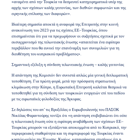
«αναμένει από την Τουρκία να δεσμευτεί κατηγορηματικά υπέρ της
αρχής των σχέσεων καλής γειτονίας, των διεθνών συμφωνιών και της
ειρηνικής επίλυσης των διαφορών».
Ιδιαίτερη σημασία αποκτά η αναφορά της Επιτροπής στην κοινή
ανακοίνωση του 2023 για τις σχέσεις ΕΕ–Τουρκίας, όπου
επισημαίνεται ότι για να προχωρήσουν οι συζητήσεις σχετικά με τον
εκσυγχρονισμό της τελωνειακής ένωσης «απαιτείται ένα ευρύτερο
περιβάλλον που θα ευνοεί την επανέναρξη των συνομιλιών για τη
διευθέτηση του κυπριακού προβλήματος».
Σημαντική εξέλιξη η σύνδεση τελωνειακής ένωση – καλής γειτονίας
Η απάντηση της Κομισιόν δεν συνιστά απλώς μία γενική διπλωματική
τοποθέτηση. Για πρώτη φορά, μετά την πρόσφατη στρατιωτική
κλιμάκωση στην Κύπρο, η Ευρωπαϊκή Επιτροπή καλείται θεσμικά να
τοποθετηθεί για τη σύνδεση των τουρκικών ενεργειών επί του πεδίου
με τις ευρωπαϊκές φιλοδοξίες της Άγκυρας.
Σε δηλώσεις του απ’ τις Βρυξέλλες ο Ευρωβουλευτής του ΠΑΣΟΚ
Νικόλας Φαραντούρης τονίζει ότι «η απάντηση επιβεβαιώνει ότι ούτε
η τελωνειακή ένωση ούτε η ευρύτερη αναβάθμιση των σχέσεων ΕΕ–
Τουρκίας μπορούν να εξετάζονται αποκομμένα από το Κυπριακό, την
περιφερειακή σταθερότητα και τη συμπεριφορά της Τουρκίας έναντι
κρατών-μελών της Ένωσης. Κυρίως, καταγράφεται επισήμως ότι η