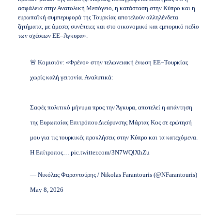
ασφάλεια στην Ανατολική Μεσόγειο, η κατάσταση στην Κύπρο και η
ευρωπαϊκή συμπεριφορά της Τουρκίας αποτελούν αλληλένδετα
ζητήματα, με άμεσες συνέπειες και στο οικονομικό και εμπορικό πεδίο
των σχέσεων ΕΕ–Άγκυρα».
🚨 Κομισιόν: «Φρένο» στην τελωνειακή ένωση ΕΕ–Τουρκίας
χωρίς καλή γειτονία. Αναλυτικά:
Σαφές πολιτικό μήνυμα προς την Άγκυρα, αποτελεί η απάντηση
της Ευρωπαίας Επιτρόπου Διεύρυνσης Μάρτας Κος σε ερώτησή
μου για τις τουρκικές προκλήσεις στην Κύπρο και τα κατεχόμενα.
Η Επίτροπος…
pic.twitter.com/3N7WQlXhZu
— Νικόλας Φαραντούρης / Nikolas Farantouris (@NFarantouris)
May 8, 2026