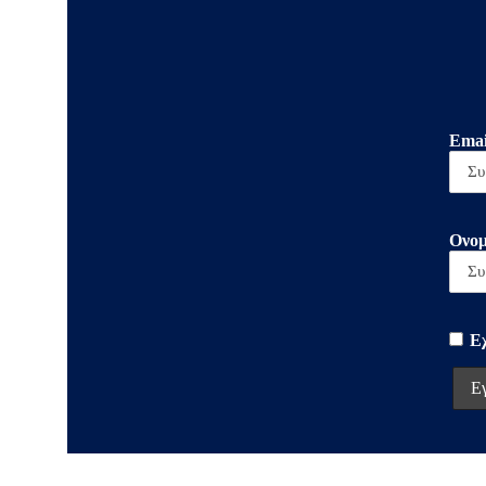
Emai
Ονομ
Ε