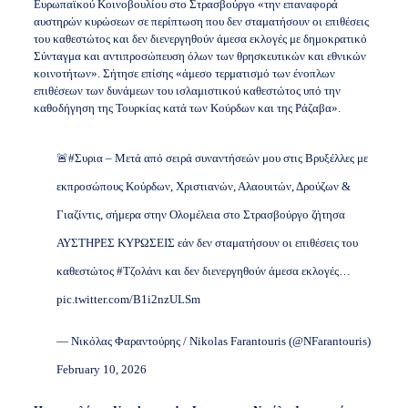
Ευρωπαϊκού Κοινοβουλίου στο Στρασβούργο «την επαναφορά
αυστηρών κυρώσεων σε περίπτωση που δεν σταματήσουν οι επιθέσεις
του καθεστώτος και δεν διενεργηθούν άμεσα εκλογές με δημοκρατικό
Σύνταγμα και αντιπροσώπευση όλων των θρησκευτικών και εθνικών
κοινοτήτων». Σήτησε επίσης «άμεσο τερματισμό των ένοπλων
επιθέσεων των δυνάμεων του ισλαμιστικού καθεστώτος υπό την
καθοδήγηση της Τουρκίας κατά των Κούρδων και της Ράζαβα».
🚨
#Συρια
– Μετά από σειρά συναντήσεών μου στις Βρυξέλλες με
εκπροσώπους Κούρδων, Χριστιανών, Αλαουιτών, Δρούζων &
Γιαζίντις, σήμερα στην Ολομέλεια στο Στρασβούργο ζήτησα
ΑΥΣΤΗΡΕΣ ΚΥΡΩΣΕΙΣ εάν δεν σταματήσουν οι επιθέσεις του
καθεστώτος
#Τζολάνι
και δεν διενεργηθούν άμεσα εκλογές…
pic.twitter.com/B1i2nzULSm
— Νικόλας Φαραντούρης / Nikolas Farantouris (@NFarantouris)
February 10, 2026