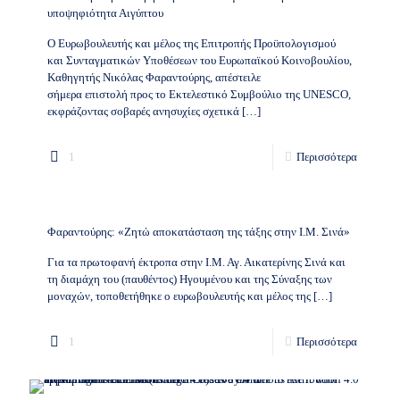
υποψηφιότητα Αιγύπτου
Ο Ευρωβουλευτής και μέλος της Επιτροπής Προϋπολογισμού
και Συνταγματικών Υποθέσεων του Ευρωπαϊκού Κοινοβουλίου,
Καθηγητής Νικόλας Φαραντούρης, απέστειλε
σήμερα επιστολή προς το Εκτελεστικό Συμβούλιο της UNESCO,
εκφράζοντας σοβαρές ανησυχίες σχετικά
[…]
1
Περισσότερα
Φαραντούρης: «Ζητώ αποκατάσταση της τάξης στην Ι.Μ. Σινά»
Για τα πρωτοφανή έκτροπα στην Ι.Μ. Αγ. Αικατερίνης Σινά και
τη διαμάχη του (παυθέντος) Ηγουμένου και της Σύναξης των
μοναχών, τοποθετήθηκε ο ευρωβουλευτής και μέλος της
[…]
1
Περισσότερα