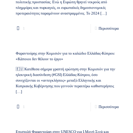
πολιτικής προστασίας. Ενώ η Ευρώπη θρηνεί νεκρούς από
πλημμύρες και πυρκαγιές, οι ευρωπαϊκές δημοσιονομικές
προτεραιότητες παραμένουν αναστραμμένες. Το 2024
[…]
1
Περισσότερα
Φαραντούρης στην Κομισιόν για το καλώδιο Ελλάδας-Κύπρου:
«Κάποιοι δεν θέλουν το έργο»
🇪🇺 Κατέθεσα σήμερα γραπτή ερώτηση στην Κομισιόν για την
ηλεκτρική διασύνδεση (#GSI) Ελλάδας-Κύπρου, όσο
συνεχίζονται οι «αντεγκλήσεις» μεταξύ Ελληνικής και
Κυπριακής Κυβέρνησης που γεννούν περαιτέρω καθυστερήσεις
[…]
1
Περισσότερα
Επιστολή Φαραντούρη στην UNESCO για Ι.Μονή Σινά και