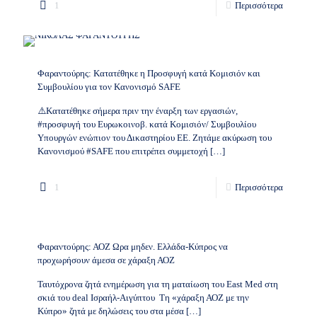
1
Περισσότερα
Φαραντούρης: Κατατέθηκε η Προσφυγή κατά Κομισιόν και
Συμβουλίου για τον Κανονισμό SAFΕ
⚠️Κατατέθηκε σήμερα πριν την έναρξη των εργασιών,
#προσφυγή του Ευρωκοινοβ. κατά Κομισιόν/ Συμβουλίου
Υπουργών ενώπιον του Δικαστηρίου ΕΕ. Ζητάμε ακύρωση του
Κανονισμού #SAFE που επιτρέπει συμμετοχή
[…]
1
Περισσότερα
Φαραντούρης: ΑΟΖ Ωρα μηδεν. Ελλάδα-Κύπρος να
προχωρήσουν άμεσα σε χάραξη ΑΟΖ
Ταυτόχρονα ζητά ενημέρωση για τη ματαίωση του East Med στη
σκιά του deal Ισραήλ-Αιγύπτου Τη «χάραξη ΑΟΖ με την
Κύπρο» ζητά με δηλώσεις του στα μέσα
[…]