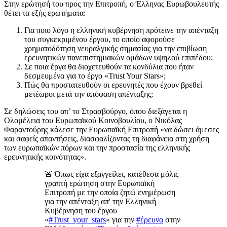
Στην ερώτησή του προς την Επιτροπή, ο Έλληνας Ευρωβουλευτής
θέτει τα εξής ερωτήματα:
Για ποιο λόγο η ελληνική κυβέρνηση πρότεινε την απένταξη
του συγκεκριμένου έργου, το οποίο αφορούσε
χρηματοδότηση νευραλγικής σημασίας για την επιβίωση
ερευνητικών πανεπιστημιακών ομάδων υψηλού επιπέδου;
Σε ποια έργα θα διοχετευθούν τα κονδύλια που ήταν
δεσμευμένα για το έργο «Trust Your Stars»;
Πώς θα προστατευθούν οι ερευνητές που έχουν βρεθεί
μετέωροι μετά την απόφαση απένταξης;
Σε δηλώσεις του απ’ το Στρασβούργο, όπου διεξάγεται η
Ολομέλεια του Ευρωπαϊκού Κοινοβουλίου, ο Νικόλας
Φαραντούρης κάλεσε την Ευρωπαϊκή Επιτροπή «να δώσει άμεσες
και σαφείς απαντήσεις, διασφαλίζοντας τη διαφάνεια στη χρήση
των ευρωπαϊκών πόρων και την προστασία της ελληνικής
ερευνητικής κοινότητας».
🚨 Όπως είχα εξαγγείλει, κατέθεσα μόλις
γραπτή ερώτηση στην Ευρωπαϊκή
Επιτροπή με την οποία ζητώ ενημέρωση
για την απένταξη απ' την Ελληνική
Κυβέρνηση του έργου
«
#Trust_your_stars
» για την
#έρευνα
στην