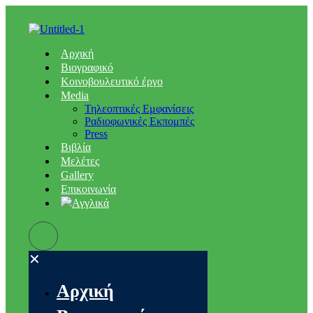
Αρχική
Βιογραφικό
Κοινοβουλευτικό έργο
Media
Τηλεοπτικές Εμφανίσεις
Ραδιοφωνικές Εκπομπές
Press
Βιβλία
Μελέτες
Gallery
Επικοινωνία
✕
Αρχική