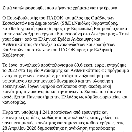
Ζητά να πληροφορηθεί που πήγαν τα χρήματα για την έρευνα
Ο Ευρωβουλευτής του ΠΑΣΟΚ και μέλος της Ομάδας των
Σοσιαλιστών και Δημοκρατών (S&D),Νικόλας Φαραντούρης,
κατέθεσε γραπτή ερώτηση προς την Ευρωπαϊκή Επιτροπή σχετικά
με την απένταξη του έργου «Εμπιστοσύνη στα Αστέρια μας – Trust
your Stars» από το Ελληνικό Σχέδιο Ανάκαμψης και
Ανθεκτικότητας σε συνέχεια ανακοινώσεων και ερωτήσεων
βουλευτών και στελεχών του ΠΑΣΟΚ προς την Ελληνική
Κυβέρνηση.
Το έργο, συνολικού προϋπολογισμού 80,6 εκατ. ευρώ, εντάχθηκε
το 2022 στο Ταμείο Ανάκαμψης και Ανθεκτικότητας ως πρόγραμμα
ενίσχυσης νέων ερευνητών, με στόχο την αξιοποίηση του
υφιστάμενου επιστημονικού δυναμικού και την υλοποίηση
ερευνητικών έργων υψηλού αντίκτυπου στην ακαδημαϊκή
κοινότητα, την οικονομία και την κοινωνία. Σκοπός του ήταν να
αναδείξει τα Πανεπιστήμια της Ελλάδας ως κόμβους αριστείας και
καινοτομίας.
Παρά την υποβολή 1.241 προτάσεων από ερευνητές και
ερευνητικές ομάδες, καθώς και τις πολλαπλές καταγγελίες της
πανεπιστημιακής κοινότητας για σημαντικές καθυστερήσεις, στις
28 Απριλίου 2026 δημοσιεύτηκε η ανάκληση της απόφασης