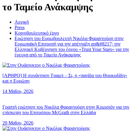
το Ταμείο Ανάκαμψης
Αρχική
Press
Κοινοβουλευτικό έργο
Ερώτηση του Ευρωβουλευτή Νικόλα Φαραντούρη στην
Ευρωπαϊκή Επιτροπή για την απένταξη απ&#8217; την
Ελληνική Κυβέρνηση του έργου «Trust Your Stars» για την
έρευνα από το Ταμείο Ανάκαμψης
[ΑΡΘΡΟ] Η συνάντηση Τραμπ – Σι, η «παγίδα του Θουκυδίδη»
και η Ευρώπη
14 Μαΐου, 2026
Γραπτή ερώτηση του Νικόλα Φαραντούρη στην Κομισιόν για την
επίσκεψη του Επιτρόπου McGrath στην Ελλάδα
20 Μαΐου, 2026