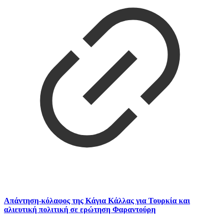
Απάντηση-κόλαφος της Κάγια Κάλλας για Τουρκία και
αλιευτική πολιτική σε ερώτηση Φαραντούρη