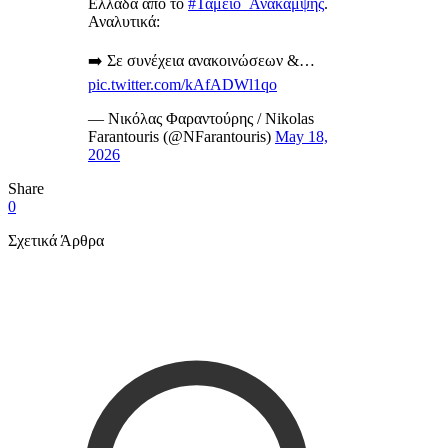
Ελλάδα από το
#Ταμείο_Ανάκαμψης
.
Αναλυτικά:
➡️ Σε συνέχεια ανακοινώσεων &…
pic.twitter.com/kAfADWl1qo
— Νικόλας Φαραντούρης / Nikolas
Farantouris (@NFarantouris)
May 18,
2026
Share
0
Σχετικά Άρθρα