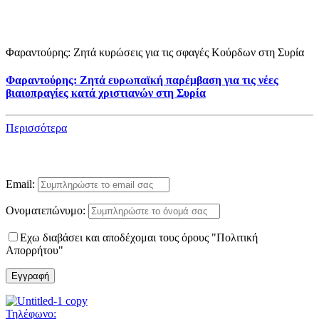
Φαραντούρης: Ζητά κυρώσεις για τις σφαγές Κούρδων στη Συρία
Φαραντούρης: Ζητά ευρωπαϊκή παρέμβαση για τις νέες
βιαιοπραγίες κατά χριστιανών στη Συρία
Περισσότερα
Θέλω να ενημερώνομαι!
Email:
Ονοματεπώνυμο:
Εχω διαβάσει και αποδέχομαι τους όρους "Πολιτική
Απορρήτου"
Τηλέφωνο: