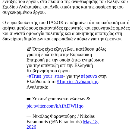
ένταξης του έργου, στο πλαίσιο της αναθεώρησης του Ελληνικού
Σχεδίου Ανάκαμψης και Ανθεκτικότητας και της αφαίρεσης του
συγκεκριμένου έργου.
Ο ευρωβουλευτής του ΠΑΣΟΚ επισημαίνει ότι «η απόφαση αυτή
αφήνει μετέωρους εκατοντάδες ερευνητές και ερευνητικές ομάδες
και συνιστά ομολογία πολιτικής και διοικητικής αποτυχίας στη
διαχείριση δημόσιων και ευρωπαϊκών πόρων για την έρευνα».
🚨 Όπως είχα εξαγγείλει, κατέθεσα μόλις
γραπτή ερώτηση στην Ευρωπαϊκή
Επιτροπή με την οποία ζητώ ενημέρωση
για την απένταξη απ' την Ελληνική
Κυβέρνηση του έργου
«
#Trust_your_stars
» για την
#έρευνα
στην
Ελλάδα από το
#Ταμείο_Ανάκαμψης
.
Αναλυτικά:
➡️ Σε συνέχεια ανακοινώσεων &…
pic.twitter.com/kAfADWl1qo
— Νικόλας Φαραντούρης / Nikolas
Farantouris (@NFarantouris)
May 18,
2026