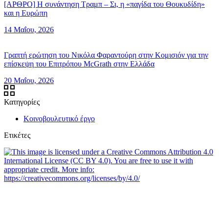
[ΑΡΘΡΟ] Η συνάντηση Τραμπ – Σι, η «παγίδα του Θουκυδίδη»
και η Ευρώπη
14 Μαΐου, 2026
Γραπτή ερώτηση του Νικόλα Φαραντούρη στην Κομισιόν για την
επίσκεψη του Επιτρόπου McGrath στην Ελλάδα
20 Μαΐου, 2026
Κατηγορίες
Κοινοβουλευτικό έργο
Ετικέτες