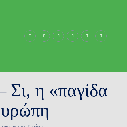
Σι, η «παγίδα
Ευρώπη
υκυδίδη» και η Ευρώπη