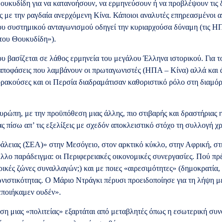
υκυδίδη για να κατανοήσουν, να ερμηνεύσουν ή να προβλέψουν τις δι
ς με την ραγδαία ανερχόμενη Κίνα. Κάποιοι αναλυτές επηρεασμένοι α
ου συστημικού ανταγωνισμού οδηγεί την κυριαρχούσα δύναμη (τις ΗΠ
του Θουκυδίδη»).
βασίζεται σε λάθος ερμηνεία του μεγάλου Έλληνα ιστορικού. Για το
ς αποφάσεις που λαμβάνουν οι πρωταγωνιστές (ΗΠΑ – Κίνα) αλλά και ά
υρακούσες και οι Περσία διαδραμάτισαν καθοριστικό ρόλο στη διαμ
Ευρώπη, με την προϋπόθεση μιας άλλης, πιο στιβαρής και δραστήριας 
 πίσω απ’ τις εξελίξεις με σχεδόν αποκλειστικό στόχο τη συλλογή χρ
άλειας (ΣΕΑ)» στην Μεσόγειο, στον αρκτικό κύκλο, στην Αφρική, στη
Άλλο παράδειγμα: οι Περιφερειακές οικονομικές συνεργασίες. Πού πρ
κές ζώνες συναλλαγών;) και με ποιες «αιρεσιμότητες» (δημοκρατία, κ
ωνιστικότητας. Ο Μάριο Ντράγκι πέρυσι προειδοποίησε για τη λήψη μ
εποιήκαμεν ουδέν».
η μιας «πολιτείας» εξαρτάται από μεταβλητές όπως η εσωτερική συνο