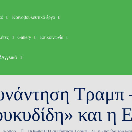
κό
Κοινοβουλευτικό έργο
έτες
Gallery
Επικοινωνία
νάντηση Τραμπ – 
ουκυδίδη» και η 
Άρθρα
[ΑΡΘΡΟ] Η συνάντηση Τραμπ – Σι, η «παγίδα του Θο