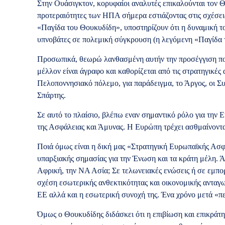
Στην Ουάσιγκτον, κορυφαίοι αναλυτές επικαλούνται τον Θο
προτεραιότητες των ΗΠΑ σήμερα εστιάζοντας στις σχέσει
«Παγίδα του Θουκυδίδη», υποστηρίζουν ότι η δυναμική τ
υπνοβάτες σε πολεμική σύγκρουση (η λεγόμενη «Παγίδα 
Προσωπικά, θεωρώ λανθασμένη αυτήν την προσέγγιση που 
μέλλον είναι άγραφο και καθορίζεται από τις στρατηγικέ
Πελοποννησιακό πόλεμο, για παράδειγμα, το Άργος, οι Σ
Σπάρτης.
Σε αυτό το πλαίσιο, βλέπω εναν σημαντικό ρόλο για την 
της Ασφάλειας και Άμυνας. Η Ευρώπη τρέχει ασθμαίνοντας
Ποιά όμως είναι η δική μας «Στρατηγική Ευρωπαϊκής Ασφ
υπαρξιακής σημασίας για την Ένωση και τα κράτη μέλη. 
Αφρική, την ΝΑ Ασία; Σε τελωνειακές ενώσεις ή σε εμπορι
σχέση εσωτερικής ανθεκτικότητας και οικονομικής ανταγ
ΕΕ αλλά και η εσωτερική συνοχή της. Ένα χρόνο μετά «π
Όμως ο Θουκυδίδης διδάσκει ότι η επιβίωση και επικράτησ