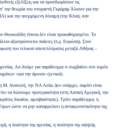
εθνείς εξελίξεις και να προσδιορίσουν τις
π’ την θεωρία του στοχαστή Γκράχαμ Άλισον για την
Α) και την ανερχόμενη δύναμη (την Κίνα), σαν
ν Θουκυδίδη τίποτα δεν είναι προκαθορισμένο. Το
λλοι αξιοπρόσεκτοι παίκτες (π.χ. Ευρώπη). Στον
όρφωση του τελικού αποτελέσματος μεταξύ Αθήνας –
ηγεσίας. Ασ δούμε για παράδειγμα τι συμβαίνει στο τομέα
ημάτων «για την άμυνα» (γενικά).
 Μ. Ανατολή, την ΝΑ Ασία; Δεν υπάρχει, παρότι είναι
έπει να δώσουμε προτεραιότητα (στη Λατική Αμερική, την
ράτος δικαίου, αμοιβαιότητα;). Τρίτο παράδειγμα, η
έτρων ώστε να μην καταρρεύσει η ανταγωνιστικότητα της
χή, η ποιότητα της ηγεσίας, η ποιότητα της υψηλής