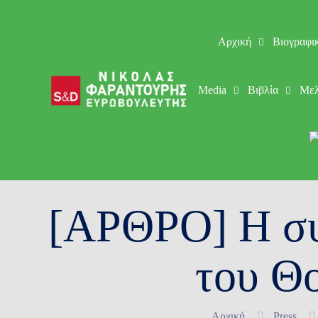
Αρχική
Βιογραφι
Media
Βιβλία
Μελ
[ΑΡΘΡΟ] Η συ
του Θ
Αρχική
Press