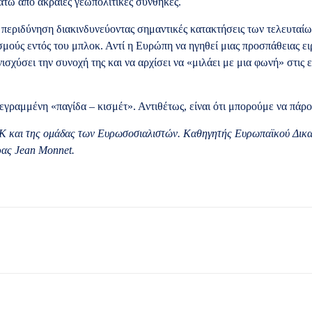
άτω από ακραίες γεωπολιτικές συνθήκες.
περιδύνηση διακινδυνεύοντας σημαντικές κατακτήσεις των τελευταίω
μούς εντός του μπλοκ. Αντί η Ευρώπη να ηγηθεί μιας προσπάθειας ειρ
ισχύσει την συνοχή της και να αρχίσει να «μιλάει με μια φωνή» στις 
εγραμμένη «παγίδα – κισμέτ». Αντιθέτως, είναι ότι μπορούμε να πάρου
Κ και της ομάδας των Ευρωσοσιαλιστών. Καθηγητής Ευρωπαϊκού Δικ
ρας Jean Monnet.