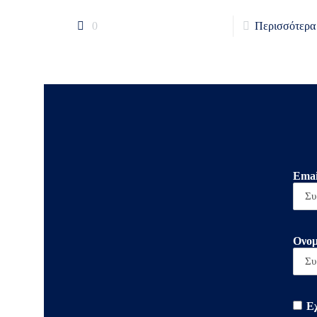
0
Περισσότερα
Emai
Ονομ
Ε