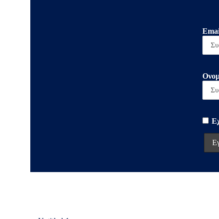
Emai
Ονομ
Ε