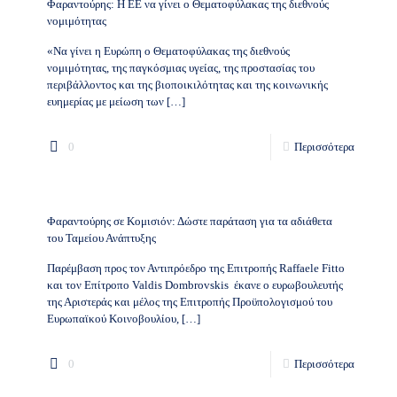
Φαραντούρης: Η ΕΕ να γίνει ο Θεματοφύλακας της διεθνούς
νομιμότητας
«Να γίνει η Ευρώπη ο Θεματοφύλακας της διεθνούς
νομιμότητας, της παγκόσμιας υγείας, της προστασίας του
περιβάλλοντος και της βιοποικιλότητας και της κοινωνικής
ευημερίας με μείωση των
[…]
0
Περισσότερα
Φαραντούρης σε Κομισιόν: Δώστε παράταση για τα αδιάθετα
του Ταμείου Ανάπτυξης
Παρέμβαση προς τον Αντιπρόεδρο της Επιτρoπής Raffaele Fitto
και τον Επίτροπο Valdis Dombrovskis έκανε ο ευρωβουλευτής
της Αριστεράς και μέλος της Επιτροπής Προϋπολογισμού του
Ευρωπαϊκού Κοινοβουλίου,
[…]
0
Περισσότερα