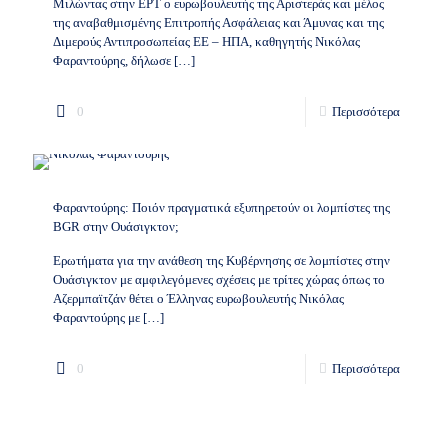
Μιλώντας στην ΕΡΤ ο ευρωβουλευτής της Αριστεράς και μέλος
της αναβαθμισμένης Επιτροπής Ασφάλειας και Άμυνας και της
Διμερούς Αντιπροσωπείας ΕΕ – ΗΠΑ, καθηγητής Νικόλας
Φαραντούρης, δήλωσε
[…]
0
Περισσότερα
Φαραντούρης: Ποιόν πραγματικά εξυπηρετούν οι λομπίστες της
BGR στην Ουάσιγκτον;
Ερωτήματα για την ανάθεση της Κυβέρνησης σε λομπίστες στην
Ουάσιγκτον με αμφιλεγόμενες σχέσεις με τρίτες χώρας όπως το
Αζερμπαϊτζάν θέτει ο Έλληνας ευρωβουλευτής Νικόλας
Φαραντούρης με
[…]
0
Περισσότερα