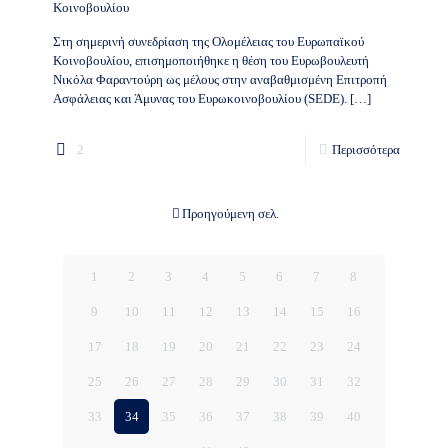
Κοινοβουλίου
Στη σημερινή συνεδρίαση της Ολομέλειας του Ευρωπαϊκού
Κοινοβουλίου, επισημοποιήθηκε η θέση του Ευρωβουλευτή
Νικόλα Φαραντούρη ως μέλους στην αναβαθμισμένη Επιτροπή
Ασφάλειας και Άμυνας του Ευρωκοινοβουλίου (SEDE).
[…]
2
Περισσότερα
Προηγούμενη σελ.
1
2
3
4
5
6
7
8
9
10
11
12
13
14
15
16
17
18
19
20
21
22
23
24
25
26
27
28
29
30
31
32
33
34
35
36
37
38
39
40