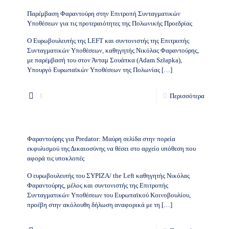
Παρέμβαση Φαραντούρη στην Επιτροπή Συνταγματικών
Υποθέσεων για τις προτεραιότητες της Πολωνικής Προεδρίας
Ο Ευρωβουλευτής της LEFT και συντονιστής της Επιτροπής
Συνταγματικών Υποθέσεων, καθηγητής Νικόλας Φαραντούρης,
με παρέμβασή του στον Άνταμ Σουάπκα (Adam Szłapka),
Υπουργό Ευρωπαϊκών Υποθέσεων της Πολωνίας
[…]
1
Περισσότερα
Φαραντούρης για Predator: Μαύρη σελίδα στην πορεία
εκφυλισμού της Δικαιοσύνης να θέσει στο αρχείο υπόθεση που
αφορά τις υποκλοπές
Ο ευρωβουλευτής του ΣΥΡΙΖΑ/ the Left καθηγητής Νικόλας
Φαραντούρης, μέλος και συντονιστής της Επιτροπής
Συνταγματικών Υποθέσεων του Ευρωπαϊκού Κοινοβουλίου,
προέβη στην ακόλουθη δήλωση αναφορικά με τη
[…]