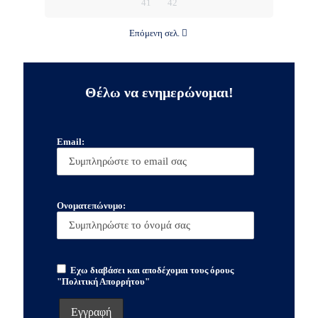
41
42
Επόμενη σελ.
Θέλω να ενημερώνομαι!
Email:
Ονοματεπώνυμο:
Εχω διαβάσει και αποδέχομαι τους όρους
"Πολιτική Απορρήτου"